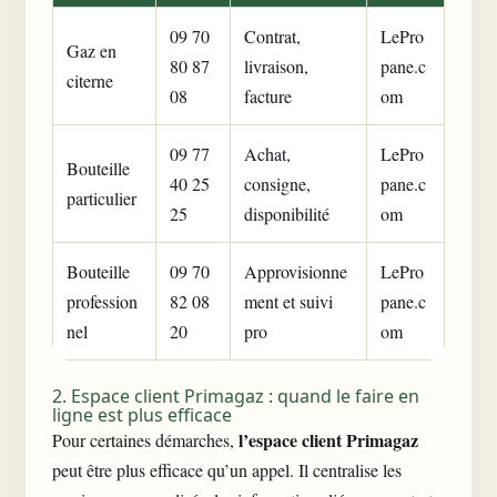
09 70
Contrat,
LePro
Gaz en
80 87
livraison,
pane.c
citerne
08
facture
om
09 77
Achat,
LePro
Bouteille
40 25
consigne,
pane.c
particulier
25
disponibilité
om
Bouteille
09 70
Approvisionne
LePro
profession
82 08
ment et suivi
pane.c
nel
20
pro
om
2. Espace client Primagaz : quand le faire en
ligne est plus efficace
l’espace client Primagaz
Pour certaines démarches,
peut être plus efficace qu’un appel. Il centralise les