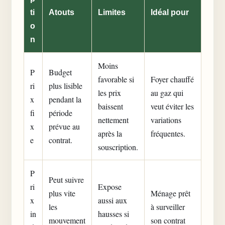
ti
Atouts
Limites
Idéal pour
o
n
Moins
P
Budget
favorable si
Foyer chauffé
ri
plus lisible
les prix
au gaz qui
x
pendant la
baissent
veut éviter les
fi
période
nettement
variations
x
prévue au
après la
fréquentes.
e
contrat.
souscription.
P
Peut suivre
ri
Expose
plus vite
Ménage prêt
x
aussi aux
les
à surveiller
in
hausses si
mouvement
son contrat