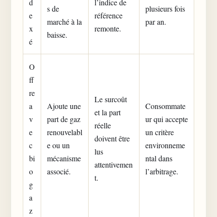
d
l’indice de
s de
plusieurs fois
e
référence
marché à la
par an.
x
remonte.
baisse.
é
O
ff
re
Le surcoût
a
Ajoute une
Consommate
et la part
v
part de gaz
ur qui accepte
réelle
e
renouvelabl
un critère
doivent être
c
e ou un
environneme
lus
bi
mécanisme
ntal dans
attentivemen
o
associé.
l’arbitrage.
t.
g
a
z