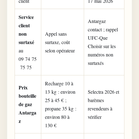
client
17 mai 2026
Service
Antargaz
client
contact ; rappel
non
Appel sans
UFC-Que
surtaxé
surtaxe, coût
Choisir sur les
au
selon opérateur
numéros non
09 74 75
surtaxés
75 75
Recharge 10 à
Prix
13 kg : environ
Selectra 2026 et
bouteille
25 à 45 € ;
barèmes
de gaz
propane 35 kg :
revendeurs à
Antarga
environ 80 à
vérifier
z
130 €