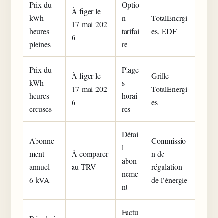
Prix du
Optio
À figer le
kWh
n
TotalEnergi
17 mai 202
heures
tarifai
es, EDF
6
pleines
re
Prix du
Plage
À figer le
Grille
kWh
s
17 mai 202
TotalEnergi
heures
horai
6
es
creuses
res
Détai
Abonne
Commissio
l
ment
À comparer
n de
abon
annuel
au TRV
régulation
neme
6 kVA
de l’énergie
nt
Factu