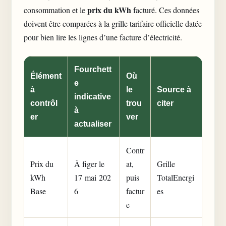
prix du kWh
consommation et le
facturé. Ces données
doivent être comparées à la grille tarifaire officielle datée
pour bien lire les
lignes d’une facture d’électricité
.
Fourchett
Élément
Où
e
à
le
Source à
indicative
contrôl
trou
citer
à
er
ver
actualiser
Contr
Prix du
À figer le
at,
Grille
kWh
17 mai 202
puis
TotalEnergi
Base
6
factur
es
e