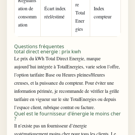
Régularis
re
ation de
Écart index
Index
Total
consomm
réel/estimé
compteur
Ener
ation
gies
Questions fréquentes
total direct energie : prix kwh
Le prix du kWh Total Direct Energie, marque
aujourd’hui intégrée à TotalEnergies, varie selon l’offre,
l’option tarifaire Base ou Heures pleines/Heures
creuses, et la puissance du compteur. Pour éviter une
information périmée, je recommande de vérifier la grille
tarifaire en vigueur sur le site TotalEnergies ou depuis
l’espace client, rubrique contrat ou facture.
Quel est le fournisseur d'énergie le moins cher
?
Il n’existe pas un fournisseur d’énergie
systématiquement moins cher pour tous les clients. Le