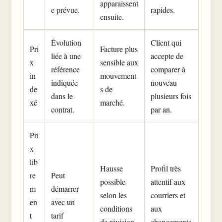
apparaissent
e prévue.
rapides.
ensuite.
Évolution
Client qui
Pri
Facture plus
liée à une
accepte de
x
sensible aux
référence
comparer à
in
mouvement
indiquée
nouveau
de
s de
dans le
plusieurs fois
xé
marché.
contrat.
par an.
Pri
x
lib
Hausse
Profil très
re
Peut
possible
attentif aux
m
démarrer
selon les
courriers et
en
avec un
conditions
aux
t
tarif
de révision
changements