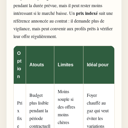
pendant la durée prévue, mais il peut rester moins
prix indexé
intéressant si le marché baisse. Un
suit une
référence annoncée au contrat : il demande plus de
vigilance, mais peut convenir aux profils prêts à vérifier
leur offre régulièrement.
O
pt
Atouts
Limites
Idéal pour
io
n
Moins
Budget
Foyer
souple si
Pri
plus lisible
chauffé au
des offres
x
pendant la
gaz qui veut
moins
fix
période
éviter les
chères
e
contractuell
variations