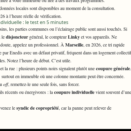
imitée à votre immeuble ou liée à des travaux programmés.
 données locales sont disponibles au moment de la consultation.
6 à l’heure réelle de vérification.
ividuelle : le test en 5 minutes
ins, les parties communes ou l’éclairage public sont aussi touchés. Si
disjoncteur
Linky
z le
général, le compteur
et vos appareils. Ne
Marseille
e doute, appelez un professionnel. À
, en 2026, ce tri rapide
 par Enedis avec un défaut privatif, fréquent dans un logement collecti
les. Notez l’heure de début. C’est utile.
coupure générale
 et la rue : plusieurs points noirs signalent plutôt une
, surtout en immeuble où une colonne montante peut être concernée.
ou
off
, remettez-le une seule fois, sans forcer.
coupure individuelle
ls récents ou énergivores : la
vient souvent d’un
syndic de copropriété
évenez le
, car la panne peut relever de