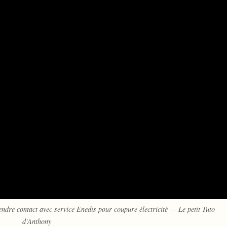
contact avec service Enedis pour coupure électricité — Le petit Tuto
d'Anthony