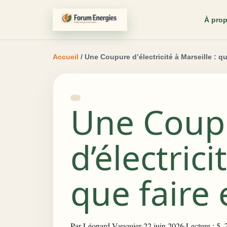
À pro
Accueil
/ Une Coupure d’électricité à Marseille : qu
Une Coup
d’électrici
que faire 
Par
Léonard Vauquier
·
22 juin 2026
·
Lecture : 5–