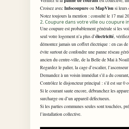
panne de courant
Vérifiez si la
est collective, l
Infocoupure
MapVisu
Croisez avec
ou
si leurs
Notez toujours la mention : consulté le 17 mai 202
2. Coupure dans votre ville ou coupure ind
Une coupure est probablement générale si les vois
électricité
seul votre logement n’a plus d’
, vérifie
démontez jamais un coffret électrique : en cas d
évite surtout de confondre une panne réseau gérée
ancien du centre-ville, de la Belle de Mai à Noail
Regardez le palier, la cage d’escalier, l’ascenseur
Demandez à un voisin immédiat s’il a du courant
Contrôlez le disjoncteur principal : s’il est sur 0 
Si le courant saute encore, débranchez les apparei
surcharge ou d’un appareil défectueux.
Si les parties communes seules sont touchées, pr
l’installation collective.