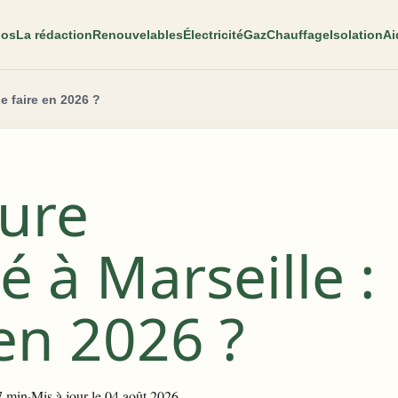
pos
La rédaction
Renouvelables
Électricité
Gaz
Chauffage
Isolation
Ai
e faire en 2026 ?
ure
té à Marseille :
en 2026 ?
7 min
·
Mis à jour le 04 août 2026