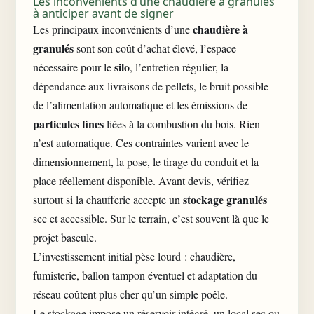
Les inconvénients d’une chaudière à granulés
à anticiper avant de signer
chaudière à
Les principaux inconvénients d’une
granulés
sont son coût d’achat élevé, l’espace
silo
nécessaire pour le
, l’entretien régulier, la
dépendance aux livraisons de pellets, le bruit possible
de l’alimentation automatique et les émissions de
particules fines
liées à la combustion du bois. Rien
n’est automatique. Ces contraintes varient avec le
dimensionnement, la pose, le tirage du conduit et la
place réellement disponible. Avant devis, vérifiez
stockage granulés
surtout si la chaufferie accepte un
sec et accessible. Sur le terrain, c’est souvent là que le
projet bascule.
L’investissement initial pèse lourd : chaudière,
fumisterie, ballon tampon éventuel et adaptation du
réseau coûtent plus cher qu’un simple poêle.
Le stockage impose un réservoir intégré, un local sec ou