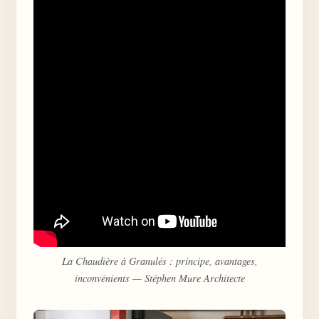
La Chaudière à Granulés : principe, avantages,
inconvénients — Stéphen Mure Architecte