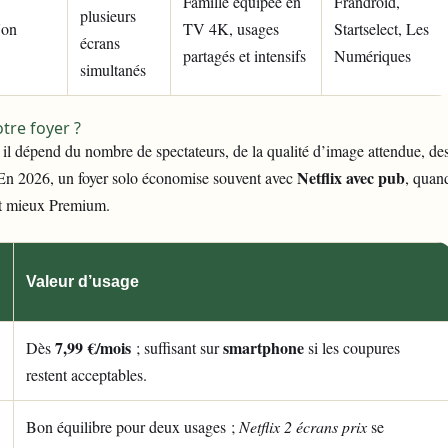
Famille équipée en
Frandroid,
plusieurs
on
TV 4K, usages
Startselect, Les
écrans
partagés et intensifs
Numériques
simultanés
tre foyer ?
: il dépend du nombre de spectateurs, de la qualité d’image attendue, de
Netflix avec pub
té. En 2026, un foyer solo économise souvent avec
, quan
t mieux Premium.
Valeur d’usage
7,99 €/mois
smartphone
Dès
; suffisant sur
si les coupures
restent acceptables.
Bon équilibre pour deux usages ;
Netflix 2 écrans prix
se