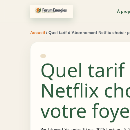
À pro
Accueil
/ Quel tarif d’Abonnement Netflix choisir p
Quel tari
Netflix ch
votre foye
Par
Léonard Vauquier
·
19 mai 2026
·
Lecture : 5–