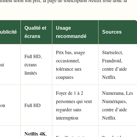
nement selon son prix
, la page de souscription Netflix reste donc la
Qualité et
Usage
ublicité
Sources
écrans
recommandé
Prix bas, usage
Startselect,
Full HD,
occasionnel,
Frandroid,
ui
écrans
tolérance aux
centre d’aide
limités
coupures
Netflix
Foyer de 1 à 2
Numerama, Les
personnes qui veut
Numériques,
on
Full HD
regarder sans
centre d’aide
interruption
Netflix
Netflix 4K
,