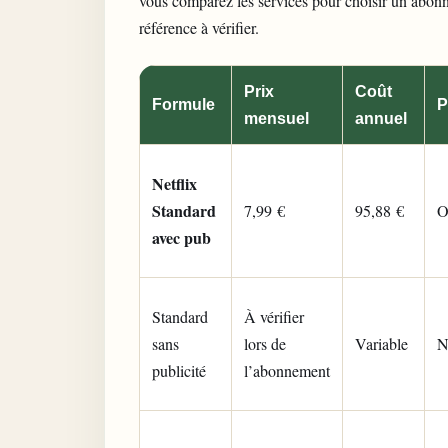
vous comparez les services pour
choisir un abon
référence à vérifier.
Prix
Coût
Formule
P
mensuel
annuel
Netflix
Standard
7,99 €
95,88 €
O
avec pub
Standard
À vérifier
sans
lors de
Variable
N
publicité
l’abonnement