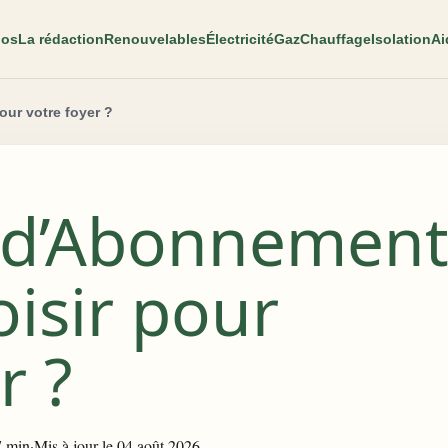
pos
La rédaction
Renouvelables
Électricité
Gaz
Chauffage
Isolation
Ai
our votre foyer ?
f d’Abonnemen
oisir pour
r ?
7 min
·
Mis à jour le 04 août 2026