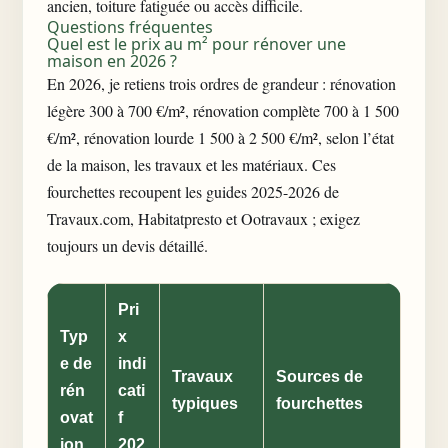
ancien, toiture fatiguée ou accès difficile.
Questions fréquentes
Quel est le prix au m² pour rénover une
maison en 2026 ?
En 2026, je retiens trois ordres de grandeur : rénovation
légère 300 à 700 €/m², rénovation complète 700 à 1 500
€/m², rénovation lourde 1 500 à 2 500 €/m², selon l’état
de la maison, les travaux et les matériaux. Ces
fourchettes recoupent les guides 2025-2026 de
Travaux.com, Habitatpresto et Ootravaux ; exigez
toujours un devis détaillé.
Pri
Typ
x
e de
indi
Travaux
Sources de
rén
cati
typiques
fourchettes
ovat
f
ion
202