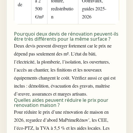
à 2
toiture,
Ootravaux,
de
500
redistributio
guides 2025-
€/m²
n
2026
Pourquoi deux devis de rénovation peuvent-ils
être très différents pour la même surface ?
Deux devis peuvent diverger fortement car le prix ne
dépend pas seulement des m². L’état du bâti,
l’électricité, la plomberie, l’isolation, les ouvertures,
l’accès au chantier, les finitions et les nouveaux
équipements changent le coût. Vérifiez aussi ce qui est
inclus : démolition, évacuation des gravats, maîtrise
d’œuvre, assurances et marges artisans.
Quelles aides peuvent réduire le prix pour
renovation maison ?
Pour réduire le prix d’une rénovation de maison en
2026, regardez d’abord MaPrimeRénov’, les CEE,
l’éco-PTZ, la TVA à 5,5 % et les aides locales. Les