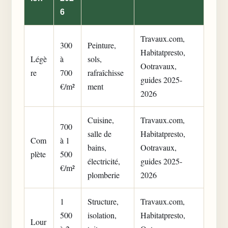
6
Travaux.com,
300
Peinture,
Habitatpresto,
Légè
à
sols,
Ootravaux,
re
700
rafraîchisse
guides 2025-
€/m²
ment
2026
Cuisine,
Travaux.com,
700
salle de
Habitatpresto,
Com
à 1
bains,
Ootravaux,
plète
500
électricité,
guides 2025-
€/m²
plomberie
2026
1
Structure,
Travaux.com,
500
isolation,
Habitatpresto,
Lour