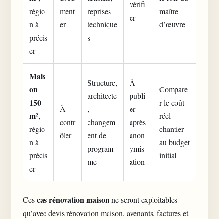
vérifi
régio
ment
reprises
maître
er
n à
er
technique
d’œuvre
précis
s
er
Mais
Structure,
À
on
Compare
architecte
publi
150
r le coût
À
,
er
m²
,
réel
contr
changem
après
régio
chantier
ôler
ent de
anon
n à
au budget
program
ymis
précis
initial
me
ation
er
cas rénovation maison
Ces
ne seront exploitables
qu’avec devis rénovation maison, avenants, factures et