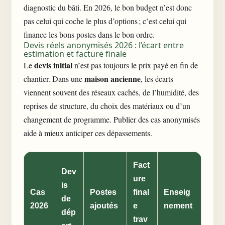
diagnostic du bâti. En 2026, le bon budget n’est donc
pas celui qui coche le plus d’options ; c’est celui qui
finance les bons postes dans le bon ordre.
Devis réels anonymisés 2026 : l’écart entre
estimation et facture finale
devis initial
Le
n’est pas toujours le prix payé en fin de
maison ancienne
chantier. Dans une
, les écarts
viennent souvent des réseaux cachés, de l’humidité, des
reprises de structure, du choix des matériaux ou d’un
changement de programme. Publier des cas anonymisés
aide à mieux anticiper ces dépassements.
Fact
Dev
ure
is
Cas
Postes
final
Enseig
de
2026
ajoutés
e
nement
dép
trav