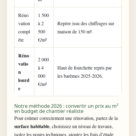
Réno
1 500
vation
à 2
Repère issu des chiffrages sur
compl
500
maison de 150 m².
ète
€/m²
Réno
2 000
vatio
à 4
Haut de fourchette repris par
n
000
les barèmes 2025-2026.
lourd
€/m²
e
Notre méthode 2026 : convertir un prix au m²
en budget de chantier réaliste
Pour estimer correctement une rénovation, partez de la
surface habitable
, choisissez un niveau de travaux,
isolez les postes techniques, ajoutez les frais d’étude