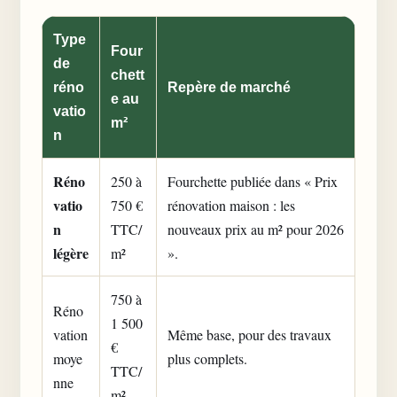
Type
Four
de
chett
réno
Repère de marché
e au
vatio
m²
n
Réno
250 à
Fourchette publiée dans « Prix
vatio
750 €
rénovation maison : les
n
TTC/
nouveaux prix au m² pour 2026
légère
m²
».
750 à
Réno
1 500
vation
Même base, pour des travaux
€
moye
plus complets.
TTC/
nne
m²