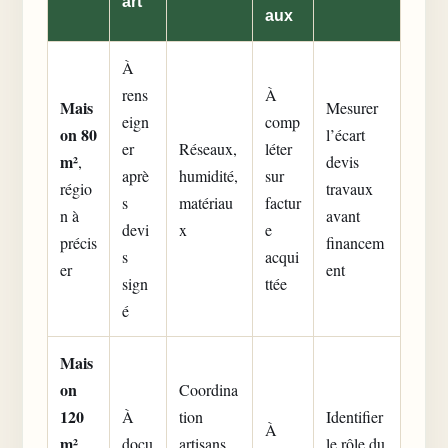
art
aux
À
rens
À
Mais
Mesurer
eign
comp
on 80
l’écart
er
Réseaux,
léter
m²
,
devis
aprè
humidité,
sur
régio
travaux
s
matériau
factur
n à
avant
devi
x
e
précis
financem
s
acqui
er
ent
sign
ttée
é
Mais
on
Coordina
120
À
tion
Identifier
À
m²
,
docu
artisans,
le rôle du