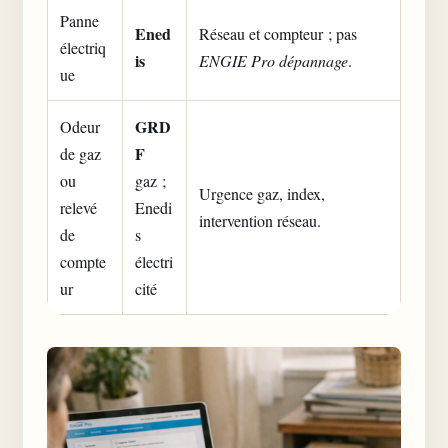
Panne
Ened
Réseau et compteur ; pas
électriq
is
ENGIE Pro dépannage
.
ue
GRD
Odeur
F
de gaz
ou
gaz ;
Urgence gaz, index,
relevé
Enedi
intervention réseau.
de
s
compte
électri
ur
cité