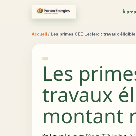
À pro
Accueil
/ Les primes CEE Leclerc : travaux éligible
Les primes
travaux él
montant ré
Par
Léonard Vauquier
·
06 juin 2026
·
Lecture : 5–