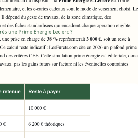
Prime Énergie E.Leclerc
 commercial du dispositif : la
est l’offre
mentaire, et les e-cartes cadeaux sont le mode de versement choisi. Le
 Il dépend du geste de travaux, de la zone climatique, des
r et des fiches standardisées qui encadrent chaque opération éligible.
près une Prime Énergie Leclerc ?
38 %
3 800 €
, une prise en charge de
représenterait
, soit un reste à
 Ce calcul reste indicatif : LesFurets.com cite en 2026 un plafond prime
d des critères CEE. Cette simulation prime énergie est éditoriale, donc
avaux, pas les gains futurs sur facture ni les éventuelles contraintes
e retenue
Reste à payer
10 000 €
0 €
6 200 € théoriques