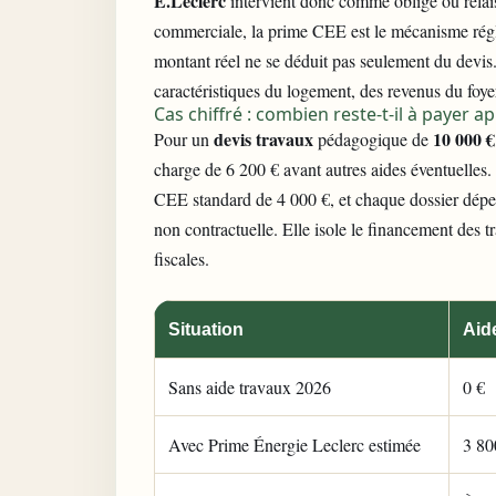
E.Leclerc
intervient donc comme obligé ou relais
commerciale, la prime CEE est le mécanisme régle
montant réel ne se déduit pas seulement du devis.
caractéristiques du logement, des revenus du foye
Cas chiffré : combien reste-t-il à payer a
devis travaux
10 000 €
Pour un
pédagogique de
charge de 6 200 € avant autres aides éventuelles.
CEE standard de 4 000 €, et chaque dossier dépen
non contractuelle. Elle isole le financement des tr
fiscales.
Situation
Aid
Sans aide travaux 2026
0 €
Avec Prime Énergie Leclerc estimée
3 80