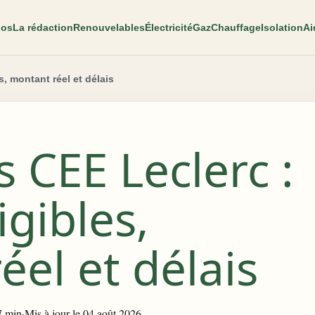
pos
La rédaction
Renouvelables
Électricité
Gaz
Chauffage
Isolation
Ai
s, montant réel et délais
 CEE Leclerc :
igibles,
el et délais
7 min
·
Mis à jour le 04 août 2026