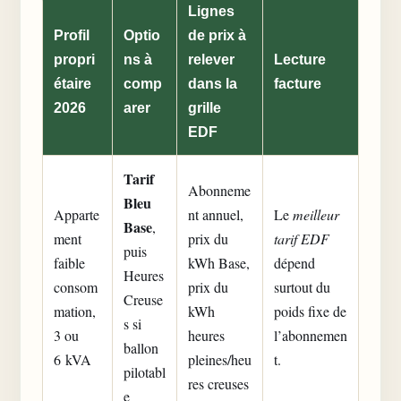
Lignes
Profil
Optio
de prix à
propri
ns à
relever
Lecture
étaire
comp
dans la
facture
2026
arer
grille
EDF
Tarif
Abonneme
Bleu
Apparte
nt annuel,
Le
meilleur
Base
,
ment
prix du
tarif EDF
puis
faible
kWh Base,
dépend
Heures
consom
prix du
surtout du
Creuse
mation,
kWh
poids fixe de
s si
3 ou
heures
l’abonnemen
ballon
6 kVA
pleines/heu
t.
pilotabl
res creuses
e