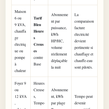
Maison
Abonneme
La
Tarif
6 ou
nt par
comparaison
Bleu
9 kVA,
puissance,
facture
Heure
chauffa
kWh
électricité
s
ge
HP/HC,
devient
Creus
électriq
volume
pertinente si
es
ue ou
réellement
chauffage et
pompe
contre
déplaçable
chauffe-eau
à
Base
la nuit
sont pilotés.
chaleur
Foyer 9
Heures
ou
Creuse
Abonneme
12 kVA
s,
nt, kWh
Tempo peut
,
Tempo
par plage
devenir