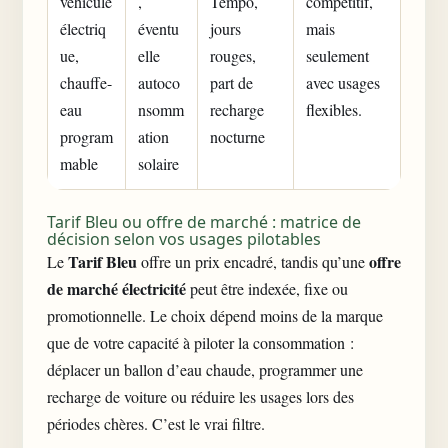
véhicule
,
Tempo,
compétitif,
électriq
éventu
jours
mais
ue,
elle
rouges,
seulement
chauffe-
autoco
part de
avec usages
eau
nsomm
recharge
flexibles.
program
ation
nocturne
mable
solaire
Tarif Bleu ou offre de marché : matrice de
décision selon vos usages pilotables
Tarif Bleu
offre
Le
offre un prix encadré, tandis qu’une
de marché électricité
peut être indexée, fixe ou
promotionnelle. Le choix dépend moins de la marque
que de votre capacité à piloter la consommation :
déplacer un ballon d’eau chaude, programmer une
recharge de voiture ou réduire les usages lors des
périodes chères. C’est le vrai filtre.