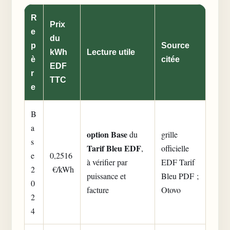
R
Prix
e
du
p
Source
kWh
Lecture utile
è
citée
EDF
r
TTC
e
B
a
option Base
du
grille
s
Tarif Bleu EDF
,
officielle
e
0,2516
à vérifier par
EDF Tarif
2
€/kWh
puissance et
Bleu PDF ;
0
facture
Otovo
2
4