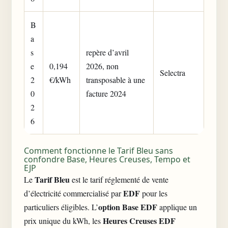
B
a
s
repère d’avril
e
0,194
2026, non
Selectra
2
€/kWh
transposable à une
0
facture 2024
2
6
Comment fonctionne le Tarif Bleu sans
confondre Base, Heures Creuses, Tempo et
EJP
Tarif Bleu
Le
est le tarif réglementé de vente
EDF
d’électricité commercialisé par
pour les
option Base EDF
particuliers éligibles. L’
applique un
Heures Creuses EDF
prix unique du kWh, les