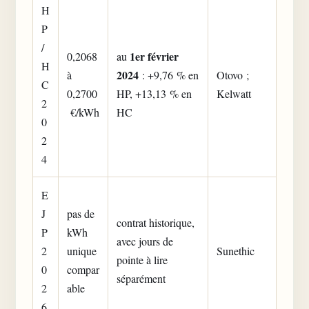
H
P
/
1er février
0,2068
au
H
2024
à
: +9,76 % en
Otovo ;
C
0,2700
HP, +13,13 % en
Kelwatt
2
€/kWh
HC
0
2
4
E
J
pas de
contrat historique,
P
kWh
avec jours de
2
unique
Sunethic
pointe à lire
0
compar
séparément
2
able
6