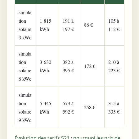
simula
tion
1 815
191 à
105 à
86 €
solaire
kWh
197 €
112 €
3 kWc
simula
tion
3 630
382 à
210 à
172 €
solaire
kWh
395 €
223 €
6 kWc
simula
tion
5 445
573 à
315 à
258 €
solaire
kWh
592 €
335 €
9 kWc
Évolution des tarifs S21 : pourquoi les prix de