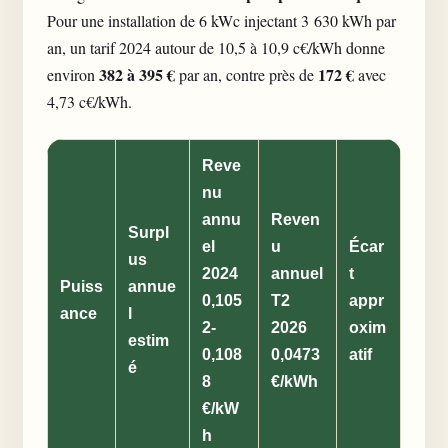
Pour une installation de 6 kWc injectant 3 630 kWh par
an, un tarif 2024 autour de 10,5 à 10,9 c€/kWh donne
382 à 395 €
172 €
environ
par an, contre près de
avec
4,73 c€/kWh.
Reve
nu
annu
Reven
Surpl
el
u
Écar
us
2024
annuel
t
Puiss
annue
0,105
T2
appr
ance
l
2-
2026
oxim
estim
0,108
0,0473
atif
é
8
€/kWh
€/kW
h