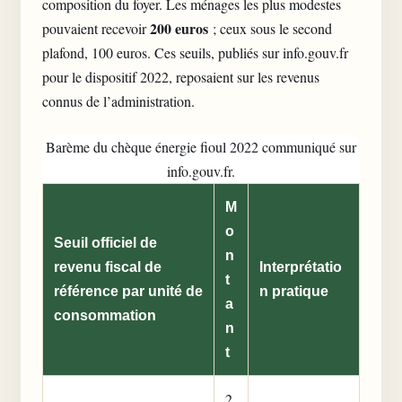
composition du foyer. Les ménages les plus modestes
200 euros
pouvaient recevoir
; ceux sous le second
plafond, 100 euros. Ces seuils, publiés sur info.gouv.fr
pour le
dispositif 2022
, reposaient sur les revenus
connus de l’administration.
Barème du chèque énergie fioul 2022 communiqué sur
info.gouv.fr.
M
o
Seuil officiel de
n
revenu fiscal de
Interprétatio
t
référence par unité de
n pratique
a
consommation
n
t
2