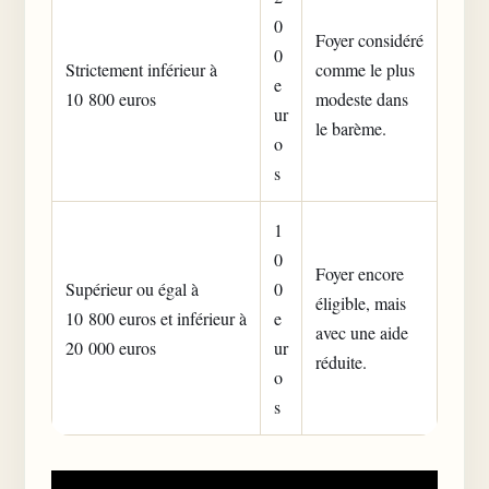
0
Foyer considéré
0
Strictement inférieur à
comme le plus
e
10 800 euros
modeste dans
ur
le barème.
o
s
1
0
Foyer encore
Supérieur ou égal à
0
éligible, mais
10 800 euros et inférieur à
e
avec une aide
20 000 euros
ur
réduite.
o
s