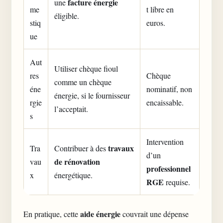
facture énergie
une
me
t libre en
éligible.
stiq
euros.
ue
Aut
Utiliser chèque fioul
res
Chèque
comme un chèque
éne
nominatif, non
énergie, si le fournisseur
rgie
encaissable.
l’acceptait.
s
Intervention
travaux
Tra
Contribuer à des
d’un
de rénovation
vau
professionnel
x
énergétique.
RGE
requise.
aide énergie
En pratique, cette
couvrait une dépense