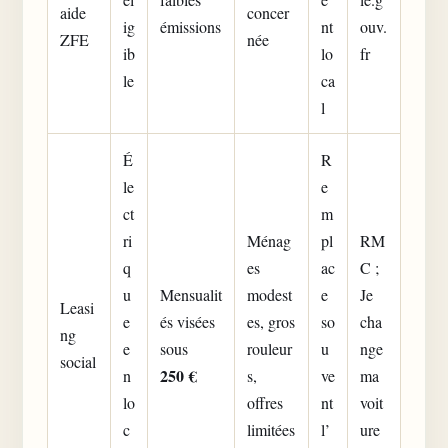
aide
concer
ig
émissions
nt
ouv.
ZFE
née
ib
lo
fr
le
ca
l
É
R
le
e
ct
m
ri
Ménag
pl
RM
q
es
ac
C ;
u
Mensualit
modest
e
Je
Leasi
e
és visées
es, gros
so
cha
ng
e
sous
rouleur
u
nge
social
250 €
n
s,
ve
ma
lo
offres
nt
voit
c
limitées
l’
ure