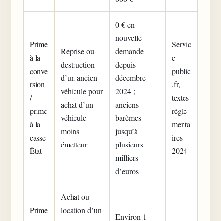
0 € en
nouvelle
Prime
Servic
Reprise ou
demande
à la
e-
destruction
depuis
conve
public
d’un ancien
décembre
rsion
.fr,
véhicule pour
2024 ;
/
textes
achat d’un
anciens
prime
régle
véhicule
barèmes
à la
menta
moins
jusqu’à
casse
ires
émetteur
plusieurs
État
2024
milliers
d’euros
Achat ou
Prime
location d’un
Environ 1