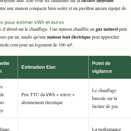
facture moyenne
moyenne aide. Elle évite les fantasmes sur la
 entre une maison compacte bien isolée et un pavillon ancien équipé de
rés pour estimer kWh et euros
gaz naturel
oue d’abord sur le chauffage. Une maison chauffée au
peut
maison tout électrique
ques par an, tandis qu’une
peut approcher
tricite.com pour un logement de 100 m².
ette
Point de
Estimation €/an
n
vigilance
es
Le chauffage
 de
Prix TTC du kWh × relevé +
bascule sur la
rs
abonnement électrique
facture de gaz.
ge
iaire,
La performance