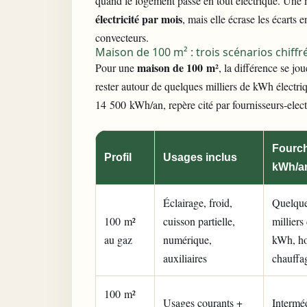
quand le logement passe en tout électrique. Une 
électricité par mois
, mais elle écrase les écarts
convecteurs.
Maison de 100 m² : trois scénarios chiff
maison de 100 m²
Pour une
, la différence se j
rester autour de quelques milliers de kWh électri
14 500 kWh/an, repère cité par fournisseurs-elec
Fourch
Profil
Usages inclus
kWh/a
Éclairage, froid,
Quelqu
100 m²
cuisson partielle,
milliers
au gaz
numérique,
kWh, ho
auxiliaires
chauffa
100 m²
Usages courants +
Interméd