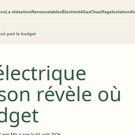
pos
La rédaction
Renouvelables
Électricité
Gaz
Chauffage
Isolation
Ai
 où part le budget
électrique
son révèle où
udget
7 min
·
Mis à jour le 04 août 2026