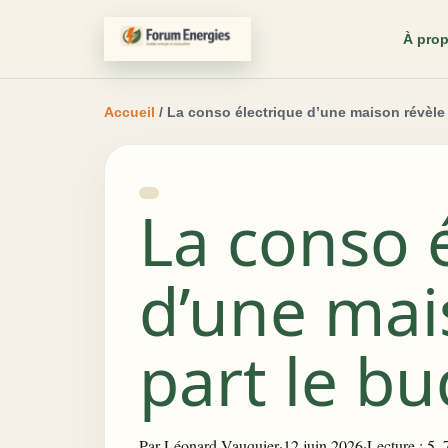
À pro
Accueil
/ La conso électrique d’une maison révèle
La conso 
d’une mai
part le b
Par
Léonard Vauquier
·
12 juin 2026
·
Lecture : 5–