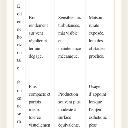
É
oli
Bon
Sensible aux
Maison
en
rendement
turbulences,
rurale
ne
sur vent
mât visible
exposée,
ho
régulier et
et
loin des
riz
terrain
maintenance
obstacles
on
dégagé.
mécanique.
proches.
tal
e
É
Plus
Usage
oli
compacte et
Production
d’appoint
en
parfois
souvent plus
lorsque
ne
mieux
modeste à
l’enjeu
ve
tolérée
surface
esthétique
rti
visuellemen
équivalente.
pèse