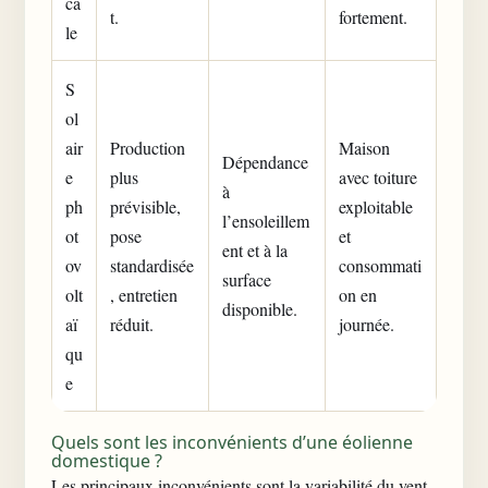
ca
t.
fortement.
le
S
ol
air
Production
Maison
Dépendance
e
plus
avec toiture
à
ph
prévisible,
exploitable
l’ensoleillem
ot
pose
et
ent et à la
ov
standardisée
consommati
surface
olt
, entretien
on en
disponible.
aï
réduit.
journée.
qu
e
Quels sont les inconvénients d’une éolienne
domestique ?
Les principaux inconvénients sont la variabilité du vent,