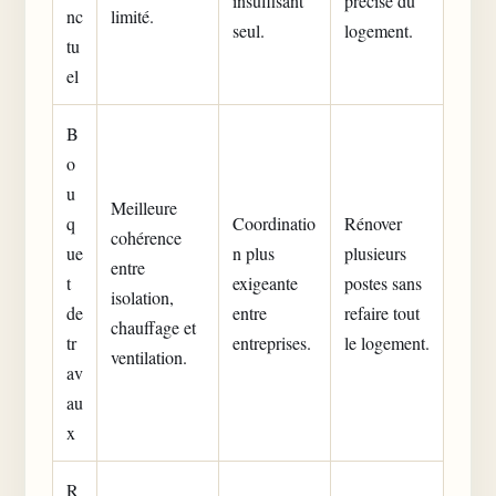
insuffisant
précise du
nc
limité.
seul.
logement.
tu
el
B
o
u
Meilleure
q
Coordinatio
Rénover
cohérence
ue
n plus
plusieurs
entre
t
exigeante
postes sans
isolation,
de
entre
refaire tout
chauffage et
tr
entreprises.
le logement.
ventilation.
av
au
x
R