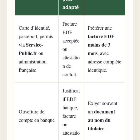
adapté
Facture
Carte d’identité,
Préférer une
EDF
facture EDF
passeport, permis
acceptée
Service-
moins de 3
via
ou
Public.fr
mois
ou
, avec
attestatio
administration
adresse complète
n de
française
identique.
contrat
Justificat
if EDF
Exiger souvent
banque,
document
Ouverture de
un
facture
au nom du
compte en banque
ou
titulaire
.
attestatio