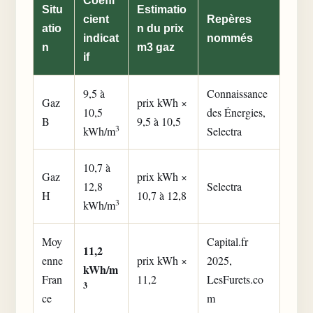
Coeffi
Situ
Estimatio
cient
Repères
atio
n du prix
indicat
nommés
n
m3 gaz
if
9,5 à
Connaissance
Gaz
prix kWh ×
10,5
des Énergies,
B
9,5 à 10,5
3
kWh/m
Selectra
10,7 à
Gaz
prix kWh ×
12,8
Selectra
H
10,7 à 12,8
3
kWh/m
Moy
Capital.fr
11,2
enne
prix kWh ×
2025,
kWh/m
Fran
11,2
LesFurets.co
3
ce
m