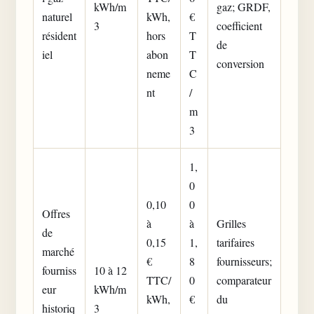
kWh/m
gaz; GRDF,
naturel
kWh,
€
3
coefficient
résident
hors
T
de
iel
abon
T
conversion
neme
C
nt
/
m
3
1,
0
0,10
0
Offres
à
à
Grilles
de
0,15
1,
tarifaires
marché
€
8
fournisseurs;
fourniss
10 à 12
TTC/
0
comparateur
eur
kWh/m
kWh,
€
du
historiq
3