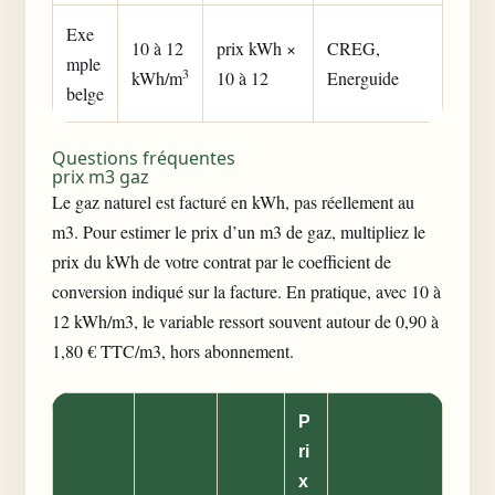
Exe
10 à 12
prix kWh ×
CREG,
mple
3
kWh/m
10 à 12
Energuide
belge
Questions fréquentes
prix m3 gaz
Le gaz naturel est facturé en kWh, pas réellement au
m3. Pour estimer le prix d’un m3 de gaz, multipliez le
prix du kWh de votre contrat par le coefficient de
conversion indiqué sur la facture. En pratique, avec 10 à
12 kWh/m3, le variable ressort souvent autour de 0,90 à
1,80 € TTC/m3, hors abonnement.
P
ri
x