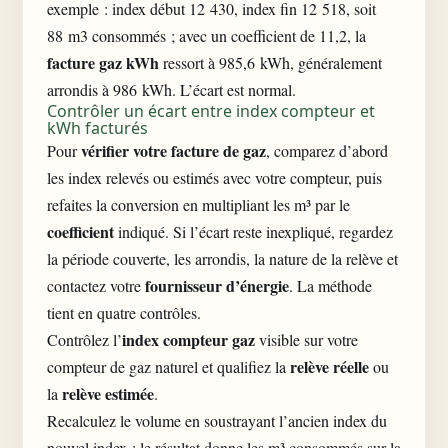
exemple : index début 12 430, index fin 12 518, soit
88 m3 consommés ; avec un coefficient de 11,2, la
facture gaz kWh
ressort à 985,6 kWh, généralement
arrondis à 986 kWh. L’écart est normal.
Contrôler un écart entre index compteur et
kWh facturés
vérifier votre facture de gaz
Pour
, comparez d’abord
les index relevés ou estimés avec votre compteur, puis
refaites la conversion en multipliant les m³ par le
coefficient
indiqué. Si l’écart reste inexpliqué, regardez
la période couverte, les arrondis, la nature de la relève et
fournisseur d’énergie
contactez votre
. La méthode
tient en quatre contrôles.
index compteur gaz
Contrôlez l’
visible sur votre
relève réelle
compteur de gaz naturel et qualifiez la
ou
relève estimée
la
.
Recalculez le volume en soustrayant l’ancien index du
nouvel index ; le résultat donne les m³ consommés sur la