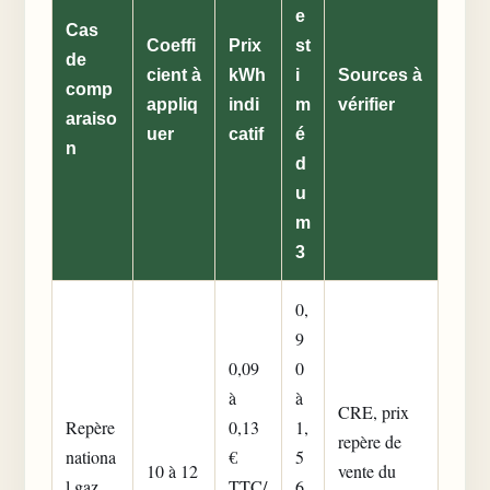
e
Cas
Coeffi
Prix
st
de
cient à
kWh
i
Sources à
comp
appliq
indi
m
vérifier
araiso
uer
catif
é
n
d
u
m
3
0,
9
0,09
0
à
à
CRE, prix
Repère
0,13
1,
repère de
nationa
€
5
10 à 12
vente du
l gaz
TTC/
6