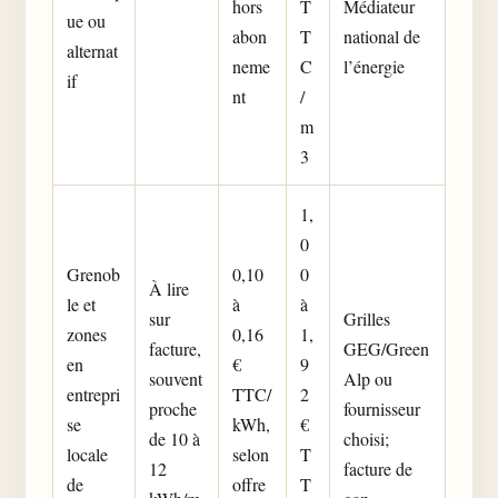
hors
T
Médiateur
ue ou
abon
T
national de
alternat
neme
C
l’énergie
if
nt
/
m
3
1,
0
Grenob
0,10
0
À lire
le et
à
à
sur
Grilles
zones
0,16
1,
facture,
GEG/Green
en
€
9
souvent
Alp ou
entrepri
TTC/
2
proche
fournisseur
se
kWh,
€
de 10 à
choisi;
locale
selon
T
12
facture de
de
offre
T