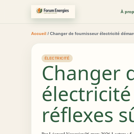
À pro
Accueil
/ Changer de fournisseur électricité démar
ÉLECTRICITÉ
Changer d
électricit
réflexes s
Par
Léonard Vauquier
·
06 mars 2026
·
Lecture : 5