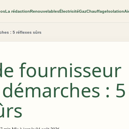
pos
La rédaction
Renouvelables
Électricité
Gaz
Chauffage
Isolation
Ai
ches : 5 réflexes sûrs
e fournisseur
é démarches : 5
ûrs
–7 min
·
Mis à jour le 04 août 2026