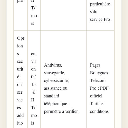
particulière
T/
s du
mo
service Pro
is
Opt
ion
s
en
séc
vir
Antivirus,
Pages
urit
on
sauvegarde,
Bouygues
é
0 à
cybersécurité,
Telecom
ou
15
assistance ou
Pro ; PDF
ser
€
standard
officiel
vic
H
téléphonique :
Tarifs et
es
T/
périmètre à vérifier.
conditions
add
mo
itio
is