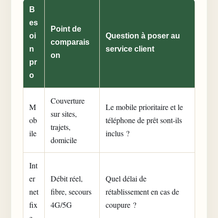
B
es
Point de
oi
Question à poser au
comparais
n
service client
on
pr
o
Couverture
M
Le mobile prioritaire et le
sur sites,
ob
téléphone de prêt sont-ils
trajets,
ile
inclus ?
domicile
Int
er
Débit réel,
Quel délai de
net
fibre, secours
rétablissement en cas de
fix
4G/5G
coupure ?
e