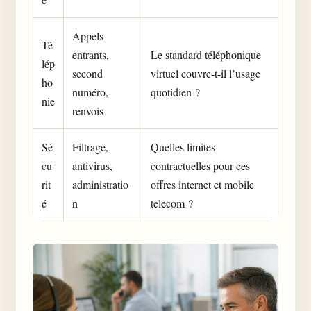
Appels
Té
entrants,
Le standard téléphonique
lép
second
virtuel couvre-t-il l’usage
ho
numéro,
quotidien ?
nie
renvois
Sé
Filtrage,
Quelles limites
cu
antivirus,
contractuelles pour ces
rit
administratio
offres internet et mobile
é
n
telecom ?