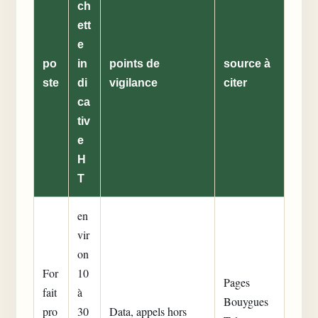
ch
ett
e
po
in
points de
source à
ste
di
vigilance
citer
ca
tiv
e
H
T
en
vir
on
For
10
Pages
fait
à
Bouygues
pro
30
Data, appels hors