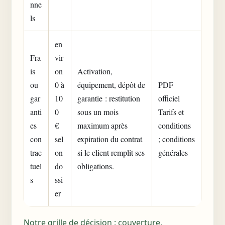
nne
ls
en
Fra
vir
is
on
Activation,
ou
0 à
équipement, dépôt de
PDF
gar
10
garantie : restitution
officiel
anti
0
sous un mois
Tarifs et
es
€
maximum après
conditions
con
sel
expiration du contrat
; conditions
trac
on
si le client remplit ses
générales
tuel
do
obligations.
s
ssi
er
Notre grille de décision : couverture,