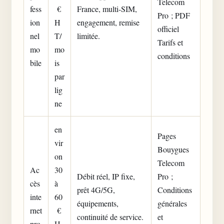
Telecom
fess
€
France, multi-SIM,
Pro ; PDF
ion
H
engagement, remise
officiel
nel
T/
limitée.
Tarifs et
mo
mo
conditions
bile
is
par
lig
ne
en
Pages
vir
Bouygues
on
Telecom
Ac
30
Débit réel, IP fixe,
Pro ;
cès
à
prêt 4G/5G,
Conditions
inte
60
équipements,
générales
rnet
€
continuité de service.
et
pro
H